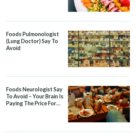
Diet Is Helping It
Foods Pulmonologist
(Lung Doctor) Say To
Avoid
Foods Neurologist Say
To Avoid – Your Brain Is
Paying The Price For
What You Eat