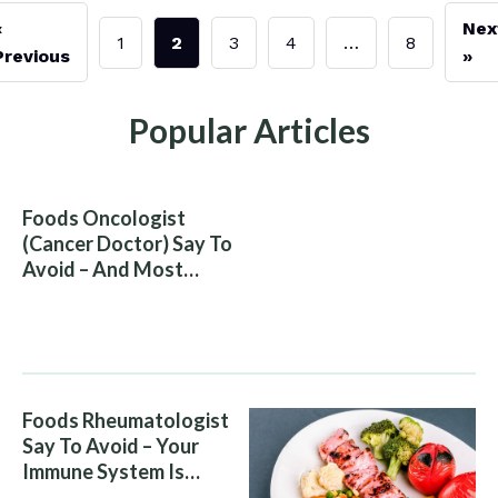
«
Nex
1
2
3
4
…
8
Previous
»
Popular Articles
Foods Oncologist
(Cancer Doctor) Say To
Avoid – And Most
People Eat Them
Without Knowing The
Risk
Foods Rheumatologist
Say To Avoid – Your
Immune System Is
Attacking You, And Your