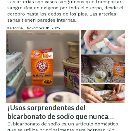
Las arterias son vasos sanguíneos que transportan
sangre rica en oxígeno por todo el cuerpo, desde el
cerebro hasta los dedos de los pies. Las arterias
sanas tienen paredes internas...
Kalterina -
November 18, 2025
¡Usos sorprendentes del
bicarbonato de sodio que nunca
supiste que existían!
El bicarbonato de sodio es un artículo doméstico
que se utiliza principalmente para hornear. Sin