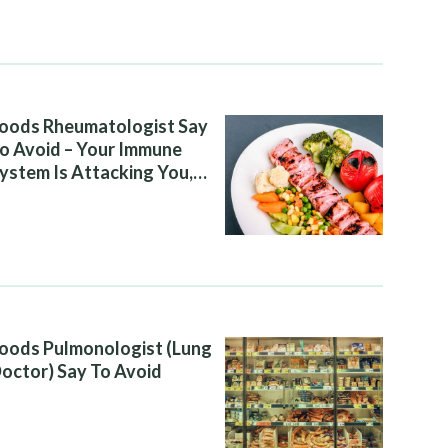
oods Rheumatologist Say
o Avoid – Your Immune
ystem Is Attacking You,
nd Your Diet Is Helping It
oods Pulmonologist (Lung
octor) Say To Avoid