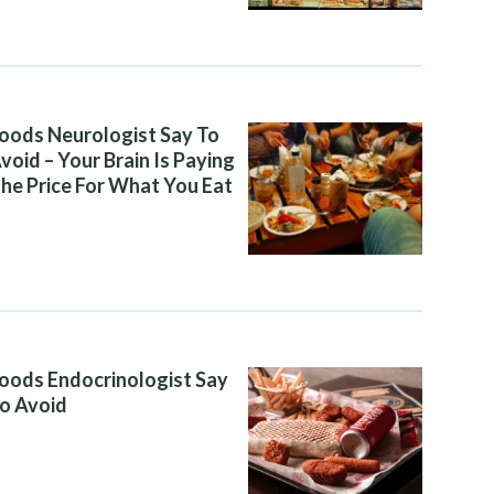
oods Neurologist Say To
void – Your Brain Is Paying
he Price For What You Eat
oods Endocrinologist Say
o Avoid