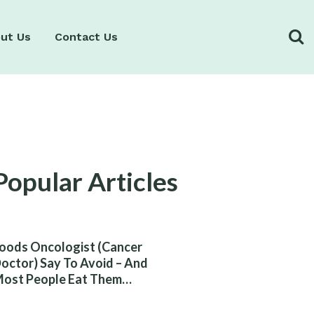
ut Us
Contact Us
Popular Articles
oods Oncologist (Cancer
octor) Say To Avoid – And
ost People Eat Them
ithout Knowing The Risk